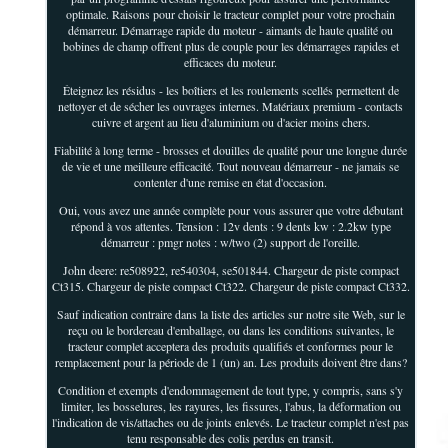
optimale. Raisons pour choisir le tracteur complet pour votre prochain
démarreur. Démarrage rapide du moteur - aimants de haute qualité ou
bobines de champ offrent plus de couple pour les démarrages rapides et
efficaces du moteur.
Éteignez les résidus - les boîtiers et les roulements scellés permettent de
nettoyer et de sécher les ouvrages internes. Matériaux premium - contacts
cuivre et argent au lieu d'aluminium ou d'acier moins chers.
Fiabilité à long terme - brosses et douilles de qualité pour une longue durée
de vie et une meilleure efficacité. Tout nouveau démarreur - ne jamais se
contenter d'une remise en état d'occasion.
Oui, vous avez une année complète pour vous assurer que votre débutant
répond à vos attentes. Tension : 12v dents : 9 dents kw : 2.2kw type
démarreur : pmgr notes : w/two (2) support de l'oreille.
John deere: re508922, re540304, se501844. Chargeur de piste compact
Ct315. Chargeur de piste compact Ct322. Chargeur de piste compact Ct332.
Sauf indication contraire dans la liste des articles sur notre site Web, sur le
reçu ou le bordereau d'emballage, ou dans les conditions suivantes, le
tracteur complet acceptera des produits qualifiés et conformes pour le
remplacement pour la période de 1 (un) an. Les produits doivent être dans?
Condition et exempts d'endommagement de tout type, y compris, sans s'y
limiter, les bosselures, les rayures, les fissures, l'abus, la déformation ou
l'indication de vis/attaches ou de joints enlevés. Le tracteur complet n'est pas
tenu responsable des colis perdus en transit.