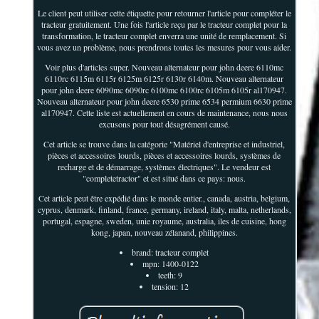
Le client peut utiliser cette étiquette pour retourner l'article pour compléter le
tracteur gratuitement. Une fois l'article reçu par le tracteur complet pour la
transformation, le tracteur complet enverra une unité de remplacement. Si
vous avez un problème, nous prendrons toutes les mesures pour vous aider.
Voir plus d'articles super. Nouveau alternateur pour john deere 6110mc
6110rc 6115m 6115r 6125m 6125r 6130r 6140m. Nouveau alternateur
pour john deere 6090mc 6090rc 6100mc 6100rc 6105m 6105r al170947.
Nouveau alternateur pour john deere 6530 prime 6534 permium 6630 prime
al170947. Cette liste est actuellement en cours de maintenance, nous nous
excusons pour tout désagrément causé.
Cet article se trouve dans la catégorie "Matériel d'entreprise et industriel,
pièces et accessoires lourds, pièces et accessoires lourds, systèmes de
recharge et de démarrage, systèmes électriques". Le vendeur est
"completetractor" et est situé dans ce pays: nous.
Cet article peut être expédié dans le monde entier., canada, austria, belgium,
cyprus, denmark, finland, france, germany, ireland, italy, malta, netherlands,
portugal, espagne, sweden, unie royaume, australia, iles de cuisine, hong
kong, japan, nouveau zélanand, philippines.
brand: tracteur complet
mpn: 1400-0122
teeth: 9
tension: 12