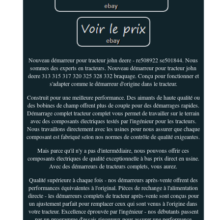
Nouveau démarreur pour tracteur john deere - re508922 se501844. Nous
sommes des experts en tracteurs. Nouveau démarreur pour tracteur john
deere 313 315 317 320 325 328 332 braquage. Conçu pour fonctionner et
s'adapter comme le démarreur d'origine dans le tracteur.
Construit pour une meilleure performance. Des aimants de haute qualité ou
des bobines de champ offrent plus de couple pour des démarrages rapides.
Démarrage complet tracteur complet vous permet de travailler sur le terrain
avec des composants électriques testés par l'ingénieur pour les tracteurs.
Nous travaillons directement avec les usines pour nous assurer que chaque
composant est fabriqué selon nos normes de contrôle de qualité exigeantes.
Mais parce qu'il n'y a pas d'intermédiaire, nous pouvons offrir ces
composants électriques de qualité exceptionnelle à bas prix direct en usine.
Avec des démarreurs de tracteurs complets, vous aurez.
Qualité supérieure à chaque fois - nos démarreurs après-vente offrent des
performances équivalentes à l'original. Pièces de rechange à l'alimentation
directe - les démarreurs complets de tracteur après-vente sont conçus pour
un ajustement parfait pour remplacer ceux qui sont venus à l'origine dans
votre tracteur. Excellence éprouvée par l'ingénieur - nos débutants passent
par un programme d'essais rigoureux pour assurer une performance