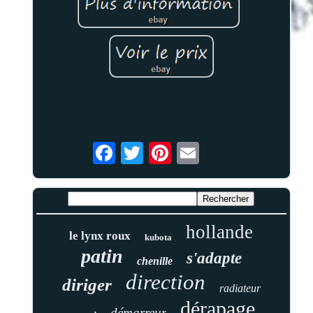
hollande
le lynx roux
kubota
patin
s'adapte
chenille
direction
diriger
radiateur
dérapage
démarreur