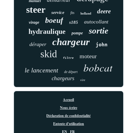
manuel
steer
deere
service
fits
holland
boeuf
autocollant
s185
virage
sortie
hydraulique
pompe
chargeur
déraper
john
skid
moteur
filtre
bobcat
le lancement
de départ
chargeurs
vire
Accueil
Nous écrire
Déclaration de confidentialité
Entente d'utilisation
EN
FR