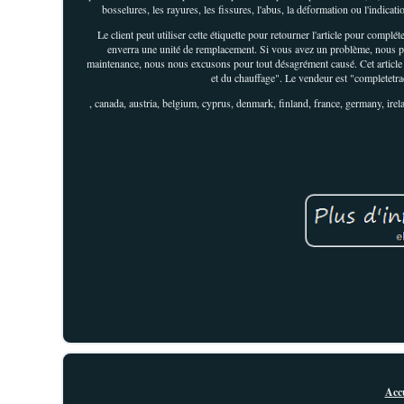
bosselures, les rayures, les fissures, l'abus, la déformation ou l'indicat
Le client peut utiliser cette étiquette pour retourner l'article pour complét
enverra une unité de remplacement. Si vous avez un problème, nous pre
maintenance, nous nous excusons pour tout désagrément causé. Cet article se
et du chauffage". Le vendeur est "completetrac
, canada, austria, belgium, cyprus, denmark, finland, france, germany, irel
Accu