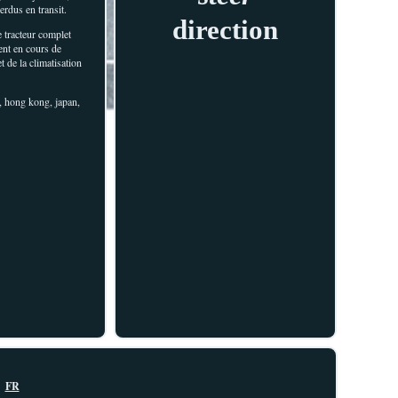
erdus en transit.
direction
le tracteur complet
ent en cours de
 de la climatisation
e, hong kong, japan,
FR