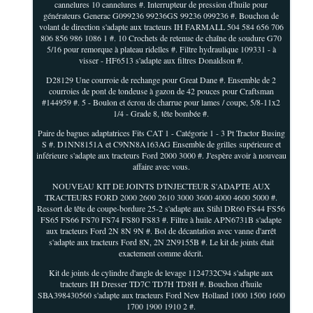
cannelures 10 cannelures #. Interrupteur de pression d'huile pour
générateurs Generac G099236 99236GS 99236 099236 #. Bouchon de
volant de direction s'adapte aux tracteurs IH FARMALL 504 584 656 706
806 856 986 1086 1 #. 10 Crochets de retenue de chaîne de soudure G70
5/16 pour remorque à plateau ridelles #. Filtre hydraulique 109331 - à
visser - HF6513 s'adapte aux filtres Donaldson #.
D28129 Une courroie de rechange pour Great Dane #. Ensemble de 2
courroies de pont de tondeuse à gazon de 42 pouces pour Craftsman
#144959 #. 5 - Boulon et écrou de charrue pour lames / coupe, 5/8-11x2
1/4 - Grade 8, tête bombée #.
Paire de bagues adaptatrices Fits CAT 1 - Catégorie 1 - 3 Pt Tractor Busing
S #. D1NN8151A et C9NN8A163AG Ensemble de grilles supérieure et
inférieure s'adapte aux tracteurs Ford 2000 3000 #. J'espère avoir à nouveau
affaire avec vous.
NOUVEAU KIT DE JOINTS D'INJECTEUR S'ADAPTE AUX
TRACTEURS FORD 2000 2600 2610 3000 3600 4000 4600 5000 #.
Ressort de tête de coupe-bordure 25-2 s'adapte aux Stihl DR60 FS44 FS56
FS65 FS66 FS70 FS74 FS80 FS83 #. Filtre à huile APN6731B s'adapte
aux tracteurs Ford 2N 8N 9N #. Bol de décantation avec vanne d'arrêt
s'adapte aux tracteurs Ford 8N, 2N 2N9155B #. Le kit de joints était
exactement comme décrit.
Kit de joints de cylindre d'angle de levage 1124732C94 s'adapte aux
tracteurs IH Dresser TD7C TD7H TD8H #. Bouchon d'huile
SBA398430560 s'adapte aux tracteurs Ford New Holland 1000 1500 1600
1700 1900 1910 2 #.