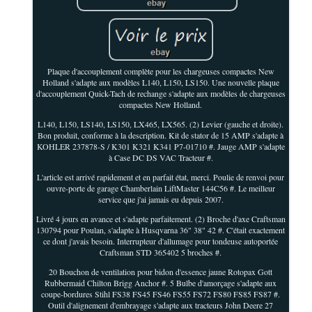
Plaque d'accouplement complète pour les chargeuses compactes New
Holland s'adapte aux modèles L140, L150, LS150. Une nouvelle plaque
d'accouplement Quick-Tach de rechange s'adapte aux modèles de chargeuses
compactes New Holland.
L140, L150, LS140, LS150, LX465, LX565. (2) Levier (gauche et droite).
Bon produit, conforme à la description. Kit de stator de 15 AMP s'adapte à
KOHLER 237878-S / K301 K321 K341 P7-01710 #. Jauge AMP s'adapte
à Case DC DS VAC Tracteur #.
L'article est arrivé rapidement et en parfait état, merci. Poulie de renvoi pour
ouvre-porte de garage Chamberlain LiftMaster 144C56 #. Le meilleur
service que j'ai jamais eu depuis 2007.
Livré 4 jours en avance et s'adapte parfaitement. (2) Broche d'axe Craftsman
130794 pour Poulan, s'adapte à Husqvarna 36" 38" 42 #. C'était exactement
ce dont j'avais besoin. Interrupteur d'allumage pour tondeuse autoportée
Craftsman STD 365402 5 broches #.
20 Bouchon de ventilation pour bidon d'essence jaune Rotopax Gott
Rubbermaid Chilton Brigg Anchor #. 5 Bulbe d'amorçage s'adapte aux
coupe-bordures Stihl FS38 FS45 FS46 FS55 FS72 FS80 FS85 FS87 #.
Outil d'alignement d'embrayage s'adapte aux tracteurs John Deere 27