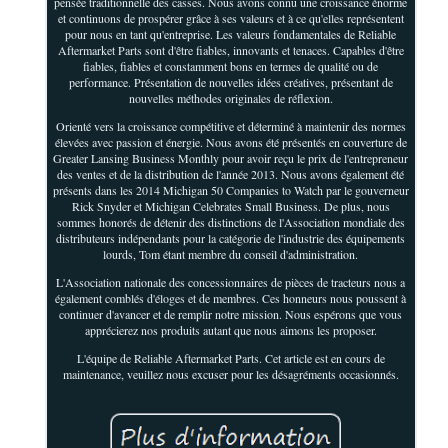
pensée traditionnelle des casses. Nous avons connu une croissance énorme
et continuons de prospérer grâce à ses valeurs et à ce qu'elles représentent
pour nous en tant qu'entreprise. Les valeurs fondamentales de Reliable
Aftermarket Parts sont d'être fiables, innovants et tenaces. Capables d'être
fiables, fiables et constamment bons en termes de qualité ou de
performance. Présentation de nouvelles idées créatives, présentant de
nouvelles méthodes originales de réflexion.
Orienté vers la croissance compétitive et déterminé à maintenir des normes
élevées avec passion et énergie. Nous avons été présentés en couverture de
Greater Lansing Business Monthly pour avoir reçu le prix de l'entrepreneur
des ventes et de la distribution de l'année 2013. Nous avons également été
présents dans les 2014 Michigan 50 Companies to Watch par le gouverneur
Rick Snyder et Michigan Celebrates Small Business. De plus, nous
sommes honorés de détenir des distinctions de l'Association mondiale des
distributeurs indépendants pour la catégorie de l'industrie des équipements
lourds, Tom étant membre du conseil d'administration.
L'Association nationale des concessionnaires de pièces de tracteurs nous a
également comblés d'éloges et de membres. Ces honneurs nous poussent à
continuer d'avancer et de remplir notre mission. Nous espérons que vous
apprécierez nos produits autant que nous aimons les proposer.
L'équipe de Reliable Aftermarket Parts. Cet article est en cours de
maintenance, veuillez nous excuser pour les désagréments occasionnés.