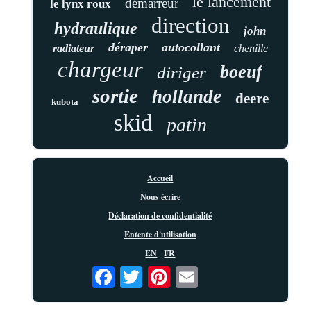
le lancement
démarreur
le lynx roux
direction
hydraulique
john
déraper
autocollant
radiateur
chenille
chargeur
boeuf
diriger
sortie
hollande
deere
kubota
skid
patin
Accueil
Nous écrire
Déclaration de confidentialité
Entente d'utilisation
EN
FR