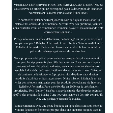
VEUILLEZ CONSERVER TOUS LES EMBALLAGES D'ORIGINE. Si
vous recevez un article qui ne correspond pas à la description de l'annonce.
Normalement, le même jour si avant 13h00 HNE.
De nombreux facteurs peuvent jouer un rôle, tels que la localisation, la
météo et les articles de la commande. Si vous avez des questions, veuillez
nous contacter avant de commander. Comment savoir si ma commande a été
correctement soumise ?
Puis-je retourner un article défectueux, endommagé ou que je ne veux tout
simplement pas ? Reliable Aftermarket Parts, Inc® - Notre nom dit tout !
Reliable Aftermarket Parts est un fournisseur et distributeur mondial de
pièces de rechange agricoles et de construction.
Nous proposons des pièces pour toutes les marques les plus connues ainsi
que pour les équipements plus difficiles à trouver. Bien que nous ayons
commencé avec des pièces agricoles, nous nous sommes étendus aux
marchés industriels, de la construction et des espaces verts avec l'intention
de continuer à développer et à proposer plus d'options dans d'autres
produits d'extérieur et leurs accessoires. Notre mission infatigable est de
créer des solutions gagnantes pour les produits de rechange via Internet.
Reliable Aftermarket Parts a été fondée en 2009 par le président et
propriétaire, Tom "Junior" Salisbury, avec la simple idée d'être les premiers
à offrir des produits de qualité d'une nouvelle manière à des prix compétitifs
avec une meilleure garantie de qualité.
Tom a commencé avec une petite boutique en ligne dans son sous-sol et la
volonté de réaliser d'énormes progrès dans une industrie bloquée dans la