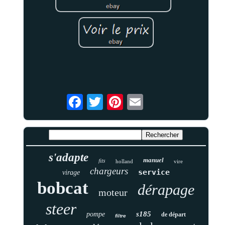
s'adapte
fits
manuel
holland
vire
chargeurs
service
virage
bobcat
dérapage
moteur
steer
s185
pompe
de départ
filtre