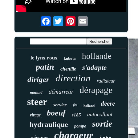
hollande
le lynx roux
kubota
patin
s'adapte
chenille
direction
diriger
radiateur
dérapage
démarreur
manuel
steer
deere
service
fits
holland
boeuf
autocollant
s185
virage
sortie
hydraulique
pompe
chargeur
déraper